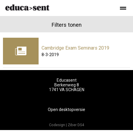
Over Educasent
Leveringsvoorwaarden
Filters tonen
Verzendkosten/lever
Cambridge Exam Seminars 2019
Home
Zoeken
Nieuws
Pagina's
Be
8-3-2019
Educasent
Berkenweg 8
1741 VA
SCHAGEN
Open desktopversie
Codesign |
Ziber DS4